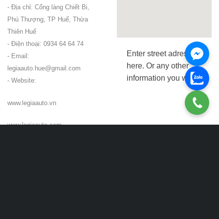
- Địa chỉ: Cổng làng Chiết Bi,
Phú Thượng, TP Huế, Thừa
Thiên Huế
- Điện thoại: 0934 64 64 74
Enter street adress
- Email:
here. Or any other
legiaauto.hue@gmail.com
information you want.
- Website:
www.legiaauto.vn
www.legiaauto.com
TRANG CHỦ
GIỚI THIỆU
CỬA HÀNG
TIN TỨC
LIÊN HỆ