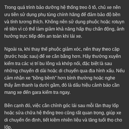
Trong quá trình bảo dưỡng hệ thống treo ô tô, chủ xe nên
ưu tiên sử dụng phụ tùng chính hãng để đảm bảo độ bền
và tính tương thích. Không nên sử dụng phuộc hoặc rotuyn
rẻ tiền vì có thể làm giảm khả năng hấp thụ chấn động, ảnh
hưởng trực tiếp đến an toàn khi lái xe.
Ngoài ra, khi thay thế phuộc giảm xóc, nên thay theo cặp
(trước hoặc sau) để xe cân bằng hơn. Hãy thường xuyên
kiểm tra các vị trí bu lông và khớp nối, đặc biệt là sau
những chuyến đi dài hoặc di chuyển qua địa hình xấu. Nếu
cảm nhận xe “bồng bềnh” hơn bình thường hoặc nghe
thấy âm thanh lạ dưới gầm, đó là dấu hiệu cảnh báo cần
mang xe đến gara kiểm tra ngay.
Bên cạnh đó, việc cân chỉnh góc lái sau mỗi lần thay lốp
hoặc sửa chữa hệ thống treo cũng rất quan trọng, giúp xe
di chuyển ổn định, tiết kiệm nhiên liệu và tăng tuổi thọ cho
lốp.