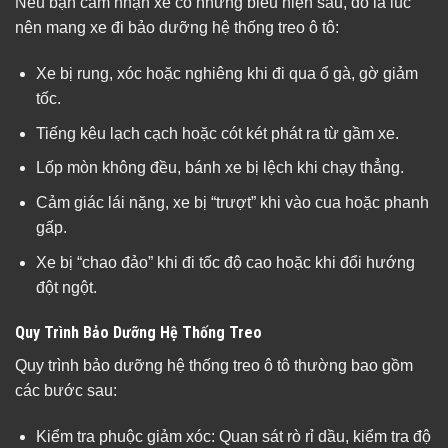
Nếu bạn cảm nhận xe có những biểu hiện sau, đó là lúc
nên mang xe đi bảo dưỡng hệ thống treo ô tô:
Xe bị rung, xóc hoặc nghiêng khi đi qua ổ gà, gờ giảm
tốc.
Tiếng kêu lạch cạch hoặc cót két phát ra từ gầm xe.
Lốp mòn không đều, bánh xe bị lệch khi chạy thẳng.
Cảm giác lái nặng, xe bị “trượt” khi vào cua hoặc phanh
gấp.
Xe bị “chao đảo” khi đi tốc độ cao hoặc khi đổi hướng
đột ngột.
Quy Trình Bảo Dưỡng Hệ Thống Treo
Quy trình bảo dưỡng hệ thống treo ô tô thường bao gồm
các bước sau:
Kiểm tra phuộc giảm xóc: Quan sát rò rỉ dầu, kiểm tra độ