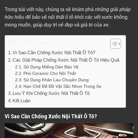
Trong bài viết này, chúng ta sẽ khám phá
những giải pháp
hữu hiệu để bảo vệ nội thất ô tô khỏi các vết xước
không
mong muốn, giúp
duy trì vẻ đẹp và giá trị của xe
.
Table of Contents
Vì Sao Cần Chống Xước Nội Thất Ô Tô?
Các Giải Pháp Chống Xước Nội Thất Ô Tô Hiệu Quả
Sử Dụng Miếng Dán Bảo Vệ
Phủ Ceramic Cho Nội Thất
Sử Dụng Khăn Lau Chuyên Dụng
Hạn Chế Để Đồ Vật Sắc Nhọn Trong Xe
Lưu Ý Khi Chống Xước Nội Thất Ô Tô
Kết Luận
Vì Sao Cần Chống Xước Nội Thất Ô Tô?