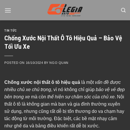
Skip
to
content
TIN TỨC
Chống Xước Nội Thất Ô Tô Hiệu Quả – Bảo Vệ
Tối Ưu Xe
POSTED ON
16/10/2024
BY
NGO QUAN
Chống xước nội thất ô tô hiệu quả
là một
vấn đề được
nhiều chủ xe chú trọng
, vì nó không chỉ giúp
bảo vệ vẻ đẹp
bên trong xe
mà còn
thể hiện sự chăm sóc của chủ xe
. Nội
thất ô tô là không gian mà bạn và gia đình thường xuyên
sử dụng, nhưng cũng rất dễ bị tổn thương do va chạm hay
tác động từ môi trường. Đặc biệt, các bề mặt nhạy cảm
như ghế da và bảng điều khiển rất dễ bị xước.