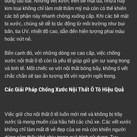
dụng lâu dài. Những vết xước trên bề mặt da, nhựa hay
kim loại không chỉ làm mất thẩm mỹ mà còn có thể khiến
các bộ phận này nhanh chóng xuống cấp. Khi các bề mặt
bị xước, chúng sẽ dễ bị tác động từ môi trường như bụi
bẩn, tia UV, nhiệt độ cao, dẫn đến hiện tượng phai màu
hoặc nứt nẻ.
Bên cạnh đó, với những dòng xe cao cấp, việc chống
xước nội thất ô tô còn là yếu tố giúp giữ gìn sự sang trọng
và tinh tế. Một chiếc xe với nội thất bóng bẩy, không tì vết
chắc chắn sẽ tạo ấn tượng tốt với người ngồi trong.
Các Giải Pháp Chống Xước Nội Thất Ô Tô Hiệu Quả
Việc giữ cho nội thất ô tô luôn mới mẻ và không bị trầy
xước là mong muốn của hầu hết các chủ xe. Các vết xước
không chỉ làm mất đi vẻ đẹp của xe mà còn khiến người