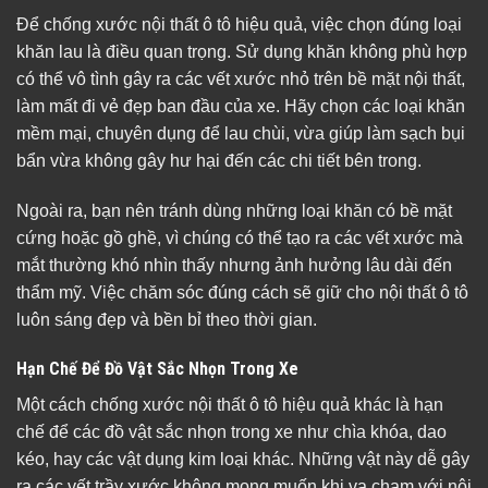
Để chống xước nội thất ô tô hiệu quả, việc chọn đúng loại
khăn lau là điều quan trọng. Sử dụng khăn không phù hợp
có thể vô tình gây ra các vết xước nhỏ trên bề mặt nội thất,
làm mất đi vẻ đẹp ban đầu của xe. Hãy chọn các loại khăn
mềm mại, chuyên dụng để lau chùi, vừa giúp làm sạch bụi
bẩn vừa không gây hư hại đến các chi tiết bên trong.
Ngoài ra, bạn nên tránh dùng những loại khăn có bề mặt
cứng hoặc gồ ghề, vì chúng có thể tạo ra các vết xước mà
mắt thường khó nhìn thấy nhưng ảnh hưởng lâu dài đến
thẩm mỹ. Việc chăm sóc đúng cách sẽ giữ cho nội thất ô tô
luôn sáng đẹp và bền bỉ theo thời gian.
Hạn Chế Để Đồ Vật Sắc Nhọn Trong Xe
Một cách chống xước nội thất ô tô hiệu quả khác là hạn
chế để các đồ vật sắc nhọn trong xe như chìa khóa, dao
kéo, hay các vật dụng kim loại khác. Những vật này dễ gây
ra các vết trầy xước không mong muốn khi va chạm với nội