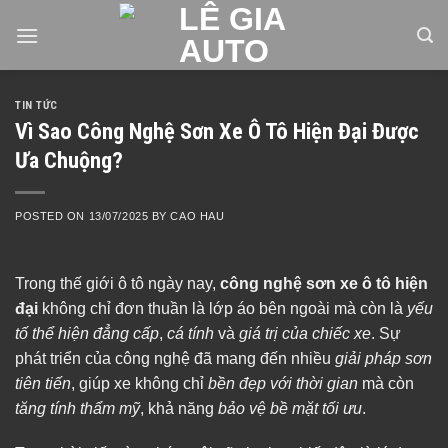
Skip
to
content
TIN TỨC
Vì Sao Công Nghệ Sơn Xe Ô Tô Hiện Đại Được
Ưa Chuộng?
POSTED ON
13/07/2025
BY
CAO HAU
Trong thế giới ô tô ngày nay,
công nghệ sơn xe ô tô hiện
đại
không chỉ đơn thuần là lớp áo bên ngoài mà còn là
yếu
tố thể hiện đẳng cấp
,
cá tính
và
giá trị của chiếc xe
. Sự
phát triển của công nghệ đã mang đến nhiều
giải pháp sơn
tiên tiến
, giúp xe không chỉ
bền đẹp với thời gian
mà còn
tăng tính thẩm mỹ
, khả năng
bảo vệ bề mặt tối ưu
.