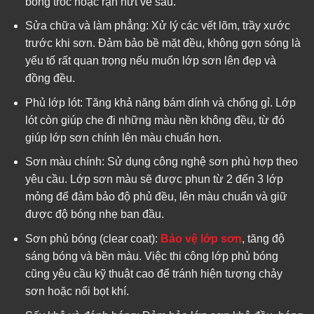
bong tróc hoặc rạn nứt về sau.
Sửa chữa và làm phẳng: Xử lý các vết lõm, trầy xước
trước khi sơn. Đảm bảo bề mặt đều, không gợn sóng là
yếu tố rất quan trọng nếu muốn lớp sơn lên đẹp và
đồng đều.
Phủ lớp lót: Tăng khả năng bám dính và chống gỉ. Lớp
lót còn giúp che đi những màu nền không đều, từ đó
giúp lớp sơn chính lên màu chuẩn hơn.
Sơn màu chính: Sử dụng công nghệ sơn phù hợp theo
yêu cầu. Lớp sơn màu sẽ được phun từ 2 đến 3 lớp
mỏng để đảm bảo độ phủ đều, lên màu chuẩn và giữ
được độ bóng nhẹ ban đầu.
Sơn phủ bóng (clear coat):
Bảo vệ lớp sơn
, tăng độ
sáng bóng và bền màu. Việc thi công lớp phủ bóng
cũng yêu cầu kỹ thuật cao để tránh hiện tượng chảy
sơn hoặc nổi bọt khí.