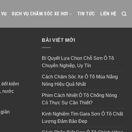
 VỤ
DỊCH VỤ CHĂM SÓC XE HƠI
TIN TỨC
LIÊN HỆ
BÀI VIẾT MỚI
Bí Quyết Lựa Chọn Chỗ Sơn Ô Tô
Chuyên Nghiệp, Uy Tín
Cách Chăm Sóc Xe Ô Tô Mùa Nắng
à
tiết kiệm
Nóng Hiệu Quả Nhất
n, nước
Phim Cách Nhiệt Ô Tô Chống Nóng
Có Thực Sự Cần Thiết?
 giản
Kinh Nghiệm Tìm Gara Sơn Ô Tô Chất
Lượng Đảm Bảo Đẹp