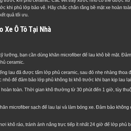
g trước khi phủ ceramic. Các vết trầy xước nhỏ có thể được xử
ớc khi phủ lớp bảo vệ. Hãy chắc chắn rằng bề mặt xe hoàn to
ết quả tối ưu.
o Xe Ô Tô Tại Nhà
 kỹ lưỡng, bạn cần dùng khăn microfiber để lau khô bề mặt. Đả
phủ ceramic.
ếng lau đã được tẩm lớp phủ ceramic, sau đó nhẹ nhàng thoa 
 nhỏ để đảm bảo lớp phủ không bị khô trước khi bạn kịp lau lại
hoàn toàn. Thời gian khô thường từ 30 phút đến 1 giờ, tùy thuộ
khăn microfiber sạch để lau lại và làm bóng xe. Đảm bảo không
i khô ráo, tránh ánh nắng trực tiếp ít nhất 24 giờ để lớp phủ b