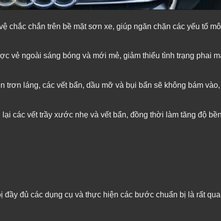
 vệ chắc chắn trên bề mặt sơn xe, giúp ngăn chặn các yếu tố mô
ợc vẻ ngoài sáng bóng và mới mẻ, giảm thiểu tình trạng phai 
n trơn láng, các vết bẩn, dầu mỡ và bụi bẩn sẽ không bám vào,
lại các vết trầy xước nhẹ và vết bẩn, đồng thời làm tăng độ bề
bị đầy đủ các dụng cụ và thực hiện các bước chuẩn bị là rất qua