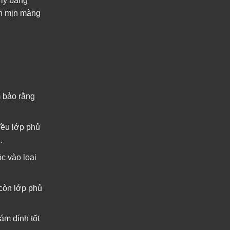
 lý bằng
àn mịn màng
m bảo rằng
đều lớp phủ
.
c vào loại
 còn lớp phủ
ám dính tốt