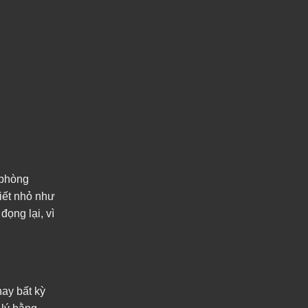
 phòng
tiết nhỏ như
ọng lại, vì
hay bất kỳ