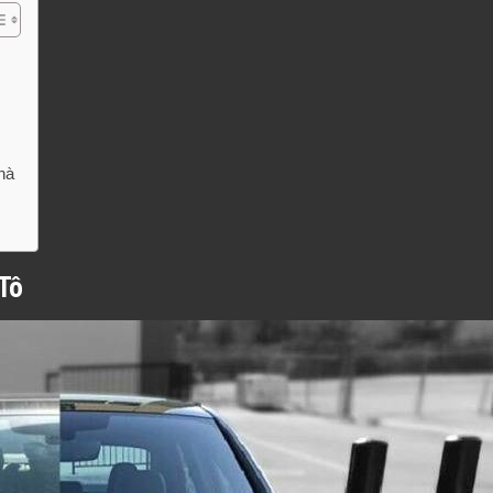
hà
Tô