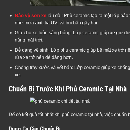
Bảo vệ sơn xe
lâu dài: Phủ ceramic tạo ra một lớp bảo
như mưa axit, tia UV, và bụi bẩn gây hại.
Giữ cho xe luôn sáng bóng: Lớp ceramic giúp xe giữ đư
nắng mặt trời.
Dễ dàng vệ sinh: Lớp phủ ceramic giúp bề mặt xe trở nê
rửa xe trở nên dễ dàng hơn.
Chống trầy xước và vết bẩn: Lớp ceramic giúp xe chống 
xe.
Chuẩn Bị Trước Khi Phủ Ceramic Tại Nhà
Để có kết quả tốt nhất khi phủ ceramic tại nhà, việc chuẩn 
Dụng Cụ Cần Chuẩn Bị