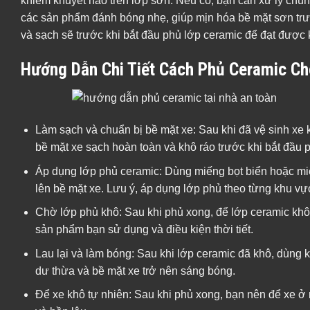
khiếm khuyết nào trên lớp sơn. Nếu có, bạn cần xử lý chún
các sản phẩm đánh bóng nhẹ, giúp mịn hóa bề mặt sơn trư
và sạch sẽ trước khi bắt đầu phủ lớp ceramic để đạt được k
Hướng Dẫn Chi Tiết Cách Phủ Ceramic Ch
Làm sạch và chuẩn bị bề mặt xe: Sau khi đã vệ sinh xe
bề mặt xe sạch hoàn toàn và khô ráo trước khi bắt đầu 
Áp dụng lớp phủ ceramic: Dùng miếng bọt biển hoặc mi
lên bề mặt xe. Lưu ý, áp dụng lớp phủ theo từng khu vực
Chờ lớp phủ khô: Sau khi phủ xong, để lớp ceramic khô 
sản phẩm bạn sử dụng và điều kiện thời tiết.
Lau lại và làm bóng: Sau khi lớp ceramic đã khô, dùng 
dư thừa và bề mặt xe trở nên sáng bóng.
Để xe khô tự nhiên: Sau khi phủ xong, bạn nên để xe ở nơ