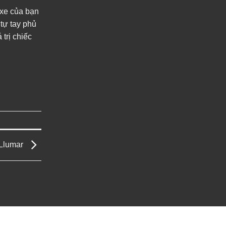
 xe của bạn
tự tay phủ
trị chiếc
 Llumar