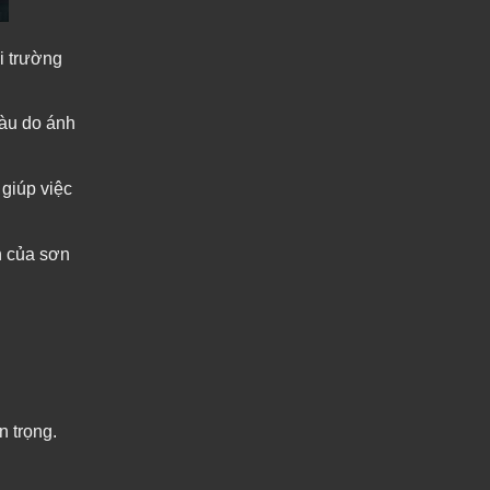
i trường
màu do ánh
 giúp việc
n của sơn
n trọng.