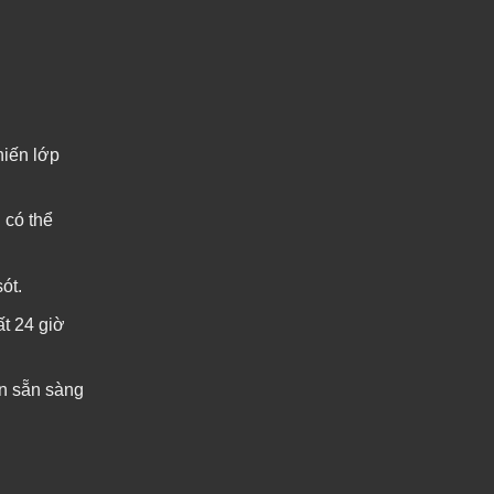
hiến lớp
 có thể
ót.
ất 24 giờ
ôn sẵn sàng