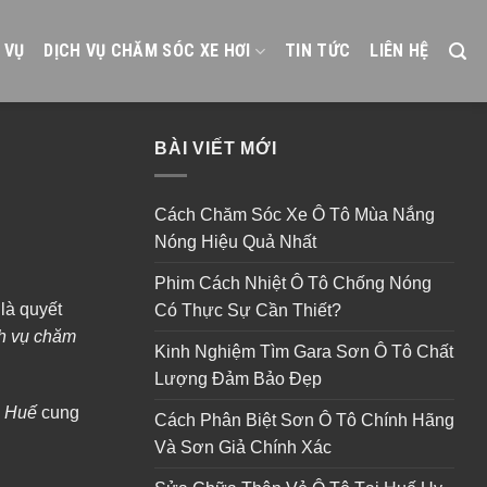
 VỤ
DỊCH VỤ CHĂM SÓC XE HƠI
TIN TỨC
LIÊN HỆ
BÀI VIẾT MỚI
Cách Chăm Sóc Xe Ô Tô Mùa Nắng
Nóng Hiệu Quả Nhất
Phim Cách Nhiệt Ô Tô Chống Nóng
là quyết
Có Thực Sự Cần Thiết?
h vụ chăm
Kinh Nghiệm Tìm Gara Sơn Ô Tô Chất
Lượng Đảm Bảo Đẹp
i Huế
cung
Cách Phân Biệt Sơn Ô Tô Chính Hãng
Và Sơn Giả Chính Xác