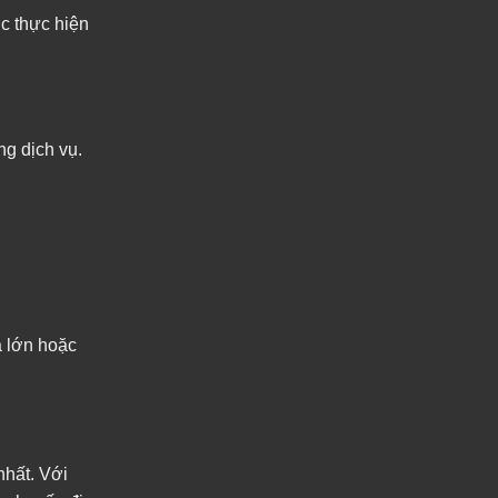
ợc thực hiện
ng dịch vụ.
a lớn hoặc
nhất. Với