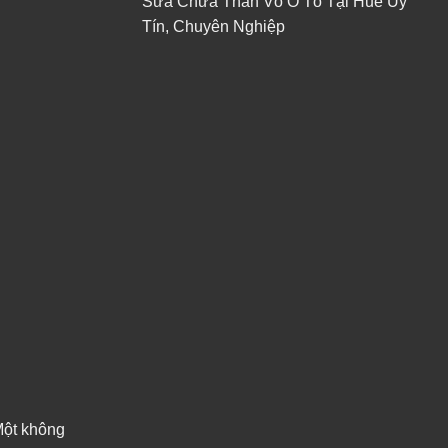
Sửa Chữa Thân Vỏ Ô Tô Tại Huế Uy
Tín, Chuyên Nghiệp
 Một không