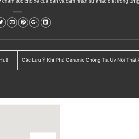
 này chăm sóc cho xe của bạn và cảm nhận sự khác biệt trong từn
 Huế
Các Lưu Ý Khi Phủ Ceramic Chống Tia Uv Nội Thất