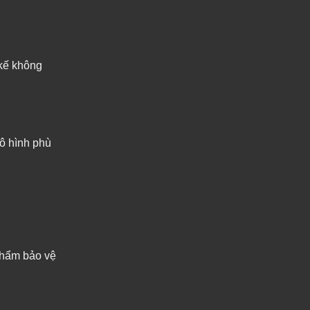
 kế không
mô hình phù
phẩm bảo vệ