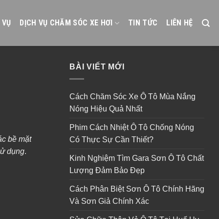
 VỤ
DỊCH VỤ CHĂM SÓC XE HƠI
TIN TỨC
LIÊN HỆ
BÀI VIẾT MỚI
Cách Chăm Sóc Xe Ô Tô Mùa Nắng
Nóng Hiệu Quả Nhất
Phim Cách Nhiệt Ô Tô Chống Nóng
ác bề mặt
Có Thực Sự Cần Thiết?
sử dụng
.
Kinh Nghiệm Tìm Gara Sơn Ô Tô Chất
Lượng Đảm Bảo Đẹp
Cách Phân Biệt Sơn Ô Tô Chính Hãng
Và Sơn Giả Chính Xác