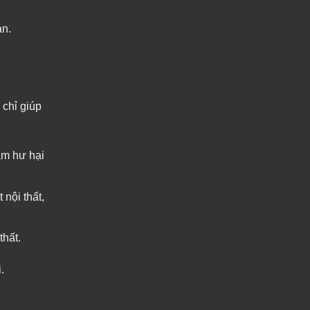
àn.
 chỉ giúp
àm hư hại
 nội thất,
hất.
.