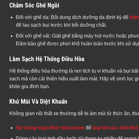
Chăm Sóc Ghế Ngồi
Đối với ghế da: Bôi dung dịch dưỡng da định kỳ để
trá
để lau sạch bụi trước khi bôi dưỡng chất.
Đối với ghế vải: Giặt ghế bằng máy hút nước hoặc phươ
Đảm bảo ghế được phơi khô hoàn toàn trước khi sử dụn
Làm Sạch Hệ Thống Điều Hòa
Hệ thống điều hòa thường là nơi tích tụ vi khuẩn và bụi bẩ
sạch mà còn cải thiện hiệu suất làm mát. Hãy vệ sinh lọc
khỏe gia đình bạn.
Khử Mùi Và Diệt Khuẩn
Không gian nội thất xe thường dễ bị ám mùi từ thức ăn, thu
Sử dụng máy khử mùi ozone
để
loại bỏ các mùi khó
Dùng các loại tinh dầu hoặc túi thơm tự nhiên để mang 