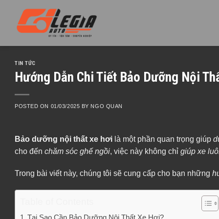
Skip
to
content
TIN TỨC
Hướng Dẫn Chi Tiết Bảo Dưỡng Nội Thấ
POSTED ON
01/03/2025
BY
NGO QUAN
Bảo dưỡng nội thất xe hơi
là một phần quan trọng giúp
d
cho đến
chăm sóc ghế ngồi
, việc này không chỉ
giúp xe lu
Trong bài viết này, chúng tôi sẽ cung cấp cho bạn những
h
Table of Contents
Tại Sao Cần Bảo Dưỡng Nội Thất Xe Hơi?