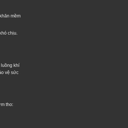
g khăn mềm
khó chịu.
 luồng khí
ảo vệ sức
ơm tho: