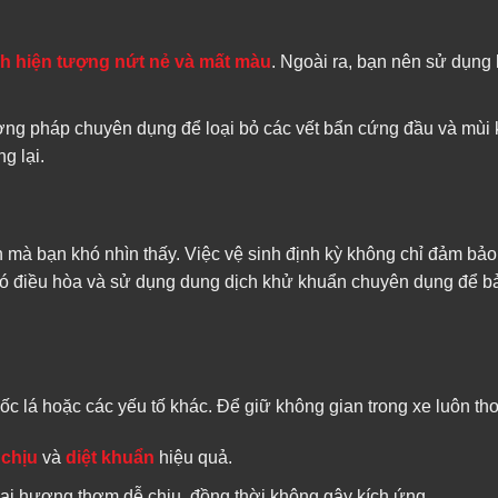
nh hiện tượng nứt nẻ và mất màu
. Ngoài ra, bạn nên sử dụn
ng pháp chuyên dụng để loại bỏ các vết bẩn cứng đầu và mùi 
g lại.
n mà bạn khó nhìn thấy. Việc vệ sinh định kỳ không chỉ đảm bảo
 gió điều hòa và sử dụng dung dịch khử khuẩn chuyên dụng để b
ốc lá hoặc các yếu tố khác. Để giữ không gian trong xe luôn th
 chịu
và
diệt khuẩn
hiệu quả.
lại hương thơm dễ chịu, đồng thời không gây kích ứng.