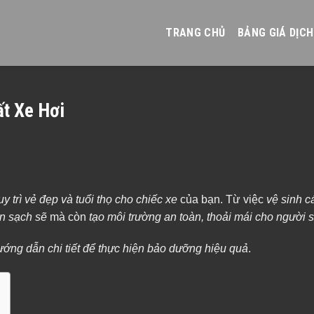
TRANG CHỦ
BẢNG GIÁ DỊCH
t Xe Hơi
uy trì vẻ đẹp và tuổi thọ cho chiếc xe
của bạn. Từ việc
vệ sinh c
ôn sạch sẽ
mà còn
tạo môi trường an toàn, thoải mái cho người 
ướng dẫn chi tiết để thực hiện bảo dưỡng hiệu quả
.