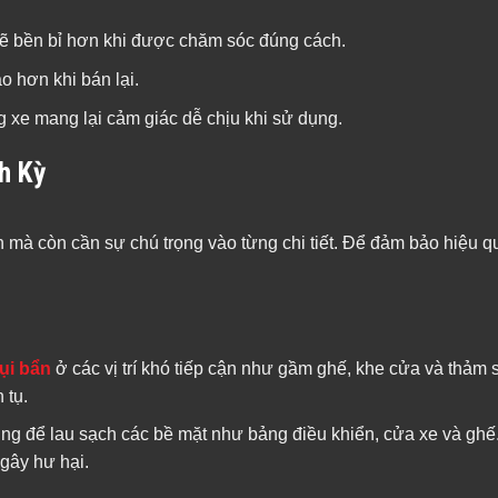
i sẽ bền bỉ hơn khi được chăm sóc đúng cách.
ao hơn khi bán lại.
g xe mang lại cảm giác dễ chịu khi sử dụng.
h Kỳ
 mà còn cần sự chú trọng vào từng chi tiết. Để đảm bảo hiệu qu
ụi bẩn
ở các vị trí khó tiếp cận như gầm ghế, khe cửa và thảm 
 tụ.
ng để lau sạch các bề mặt như bảng điều khiển, cửa xe và ghế
 gây hư hại.