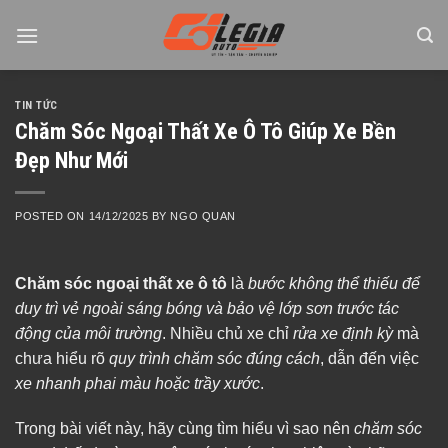
Skip
to
content
TIN TỨC
Chăm Sóc Ngoại Thất Xe Ô Tô Giúp Xe Bền
Đẹp Như Mới
POSTED ON
14/12/2025
BY
NGO QUAN
Chăm sóc ngoại thất xe ô tô
là
bước không thể thiếu để
duy trì vẻ ngoài sáng bóng và bảo vệ lớp sơn trước tác
động của môi trường
. Nhiều chủ xe chỉ
rửa xe định kỳ
mà
chưa hiểu rõ
quy trình chăm sóc đúng cách
, dẫn đến việc
xe nhanh phai màu hoặc trầy xước
.
Trong bài viết này, hãy cùng tìm hiểu vì sao nên
chăm sóc