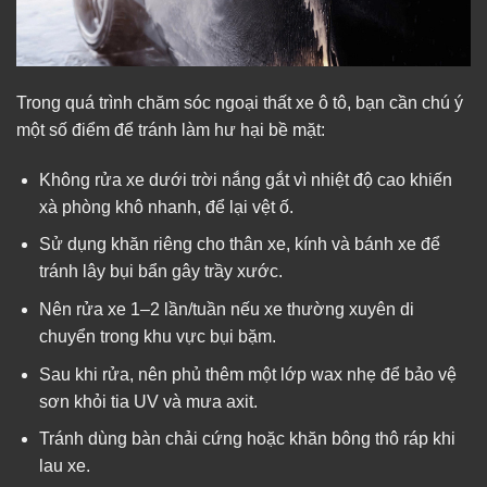
Trong quá trình chăm sóc ngoại thất xe ô tô, bạn cần chú ý
một số điểm để tránh làm hư hại bề mặt:
Không rửa xe dưới trời nắng gắt vì nhiệt độ cao khiến
xà phòng khô nhanh, để lại vệt ố.
Sử dụng khăn riêng cho thân xe, kính và bánh xe để
tránh lây bụi bẩn gây trầy xước.
Nên rửa xe 1–2 lần/tuần nếu xe thường xuyên di
chuyển trong khu vực bụi bặm.
Sau khi rửa, nên phủ thêm một lớp wax nhẹ để bảo vệ
sơn khỏi tia UV và mưa axit.
Tránh dùng bàn chải cứng hoặc khăn bông thô ráp khi
lau xe.