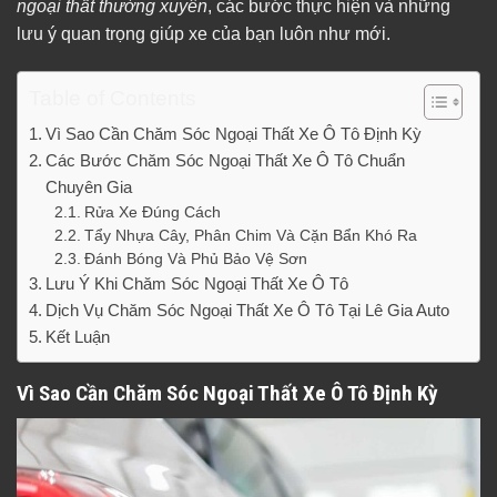
ngoại thất thường xuyên
, các bước thực hiện và những
lưu ý quan trọng giúp xe của bạn luôn như mới.
Table of Contents
Vì Sao Cần Chăm Sóc Ngoại Thất Xe Ô Tô Định Kỳ
Các Bước Chăm Sóc Ngoại Thất Xe Ô Tô Chuẩn
Chuyên Gia
Rửa Xe Đúng Cách
Tẩy Nhựa Cây, Phân Chim Và Cặn Bẩn Khó Ra
Đánh Bóng Và Phủ Bảo Vệ Sơn
Lưu Ý Khi Chăm Sóc Ngoại Thất Xe Ô Tô
Dịch Vụ Chăm Sóc Ngoại Thất Xe Ô Tô Tại Lê Gia Auto
Kết Luận
Vì Sao Cần Chăm Sóc Ngoại Thất Xe Ô Tô Định Kỳ