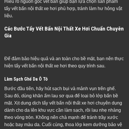
Hiểu rõ nguồn gốc vết bẩn giúp bạn lựa chọn sản phẩm
tẩy vết bẩn nội thất xe hơi phù hợp, tránh làm hư hỏng vật
liệu.
Các Bước Tẩy Vết Bẩn Nội Thất Xe Hơi Chuẩn Chuyên
Gia
Để đảm bảo hiệu quả và an toàn cho bề mặt, bạn nên thực
hiện tẩy vết bẩn nội thất xe hơi theo quy trình sau.
Làm Sạch Ghế Da Ô Tô
Bước đầu tiên, hãy hút sạch bụi và mảnh vụn trên ghế.
Sau đó, dùng khăn ẩm lau sơ qua để loại bỏ lớp bẩn bề
mặt. Xịt dung dịch tẩy vết bẩn nội thất xe hơi chuyên dụng
dành cho da lên khu vực cần làm sạch, rồi lau nhẹ nhàng
theo vòng tròn. Không nên chà mạnh để tránh trầy xước
hoặc bay màu da. Cuối cùng, thoa lớp kem dưỡng bảo vệ