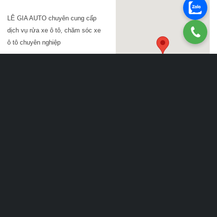
LÊ GIA AUTO chuyên cung cấp
dịch vụ rửa xe ô tô, chăm sóc xe
ô tô chuyên nghiệp
- Địa chỉ: Cổng làng Chiết Bi,
Phú Thượng, TP Huế, Thừa
Thiên Huế
- Điện thoại: 0934 64 64 74
Enter street adress
- Email:
here. Or any other
legiaauto.hue@gmail.com
information you want.
- Website:
www.legiaauto.vn
www.legiaauto.com