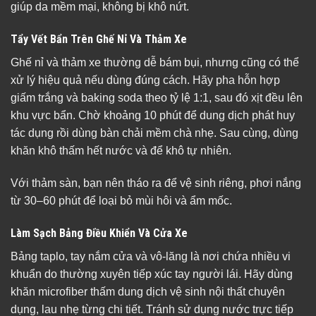
giúp da mềm mại, không bị khô nứt.
Tẩy Vết Bẩn Trên Ghế Nỉ Và Thảm Xe
Ghế nỉ và thảm xe thường dễ bám bụi, nhưng cũng có thể
xử lý hiệu quả nếu dùng đúng cách. Hãy pha hỗn hợp
giấm trắng và baking soda theo tỷ lệ 1:1, sau đó xịt đều lên
khu vực bẩn. Chờ khoảng 10 phút để dung dịch phát huy
tác dụng rồi dùng bàn chải mềm chà nhẹ. Sau cùng, dùng
khăn khô thấm hết nước và để khô tự nhiên.
Với thảm sàn, bạn nên tháo ra để vệ sinh riêng, phơi nắng
từ 30–60 phút để loại bỏ mùi hôi và ẩm mốc.
Làm Sạch Bảng Điều Khiển Và Cửa Xe
Bảng taplo, tay nắm cửa và vô-lăng là nơi chứa nhiều vi
khuẩn do thường xuyên tiếp xúc tay người lái. Hãy dùng
khăn microfiber thấm dung dịch vệ sinh nội thất chuyên
dụng, lau nhẹ từng chi tiết. Tránh sử dụng nước trực tiếp