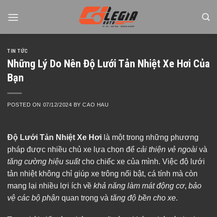
Skip
to
content
TIN TỨC
Những Lý Do Nên Độ Lưới Tản Nhiệt Xe Hơi Của
Bạn
POSTED ON
07/12/2024
BY
CAO HAU
Độ Lưới Tản Nhiệt Xe Hơi
là một trong những phương
pháp được nhiều chủ xe lựa chọn để
cải thiện vẻ ngoài
và
tăng cường hiệu suất
cho chiếc xe của mình. Việc độ lưới
tản nhiệt không chỉ giúp xe trông nổi bật, cá tính mà còn
mang lại nhiều lợi ích về
khả năng làm mát động cơ
,
bảo
vệ các bộ phận
quan trọng và
tăng độ bền cho xe
.