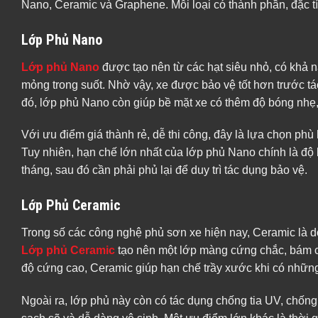
Nano, Ceramic và Graphene. Mỗi loại có thành phần, đặc t
Lớp Phủ Nano
Lớp phủ Nano
được tạo nên từ các hạt siêu nhỏ, có khả n
mỏng trong suốt. Nhờ vậy, xe được bảo vệ tốt hơn trước tá
đó, lớp phủ Nano còn giúp bề mặt xe có thêm độ bóng nhẹ,
Với ưu điểm giá thành rẻ, dễ thi công, đây là lựa chọn ph
Tuy nhiên, hạn chế lớn nhất của lớp phủ Nano chính là độ 
tháng, sau đó cần phải phủ lại để duy trì tác dụng bảo vệ.
Lớp Phủ Ceramic
Trong số các công nghệ phủ sơn xe hiện nay, Ceramic là 
Lớp phủ Ceramic
tạo nên một lớp màng cứng chắc, bám ch
độ cứng cao, Ceramic giúp hạn chế trầy xước khi có những 
Ngoài ra, lớp phủ này còn có tác dụng chống tia UV, chốn