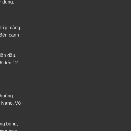
ử dụng.
t lớp màng
 Bên cạnh
lần đầu.
 6 đến 12
chuộng.
i Nano. Với
áng bóng,