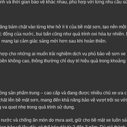
ính và thời gian bảo vệ khác nhau, phù hợp với từng nhu cầu s
ăng bám chặt vào từng khe hở li ti của bề mặt sơn, tạo nên mộ
c động của nước, bụi bẩn cũng như quá trình oxi hóa tự nhiên.
 mang lại cảm giác sáng mới hơn sau khi hoàn thiện.
ù hợp cho những ai muốn trải nghiệm dịch vụ phủ bảo vệ sơn xe 
bền không cao, thông thường chỉ duy trì hiệu quả trong khoảng
dòng sản phẩm trung – cao cấp và đang được nhiều chủ xe ưa 
ặt lên bề mặt sơn, mang đến khả năng bảo vệ vượt trội so vớ
va quẹt nhẹ trong quá trình sử dụng.
g nước và chống ăn mòn do mưa axit, giữ cho bề mặt xe luôn s