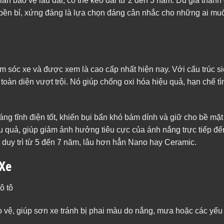
ian bảo vệ lâu dài, có thể kéo dài từ 2 đến 3 năm. Dù giá thàn
 bền bỉ, xứng đáng là lựa chọn đáng cân nhắc cho những ai m
 sóc xe và được xem là cao cấp nhất hiện nay. Với cấu trúc s
oàn diện vượt trội. Nó giúp chống oxi hóa hiệu quả, hạn chế tì
g tĩnh điện tốt, khiến bụi bẩn khó bám dính và giữ cho bề mặt
ệu quả, giúp giảm ảnh hưởng tiêu cực của ánh nắng trực tiếp đế
ể duy trì từ 5 đến 7 năm, lâu hơn hẳn Nano hay Ceramic.
 Xe
ệ, giúp sơn xe tránh bị phai màu do nắng, mưa hoặc các yếu tố