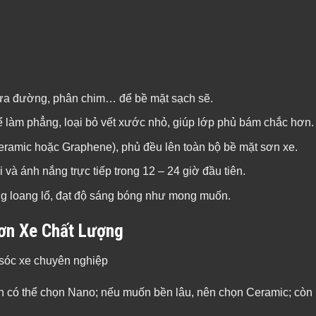
ơn Xe Chất Lượng
ạn có thể chọn Nano; nếu muốn bền lâu, nên chọn Ceramic; cò
n gốc rõ ràng, được nhiều gara, khách hàng đánh giá cao.
 định lớn đến chất lượng lớp phủ. Một
trung tâm chăm sóc xe ô
 phủ lớp bảo vệ sơn kèm theo bảo hành đến 12 tháng, giúp bạ
dùng sản phẩm kém chất lượng, không bền, dễ gây hư hại sơn.
còn là giải pháp bảo vệ toàn diện, giúp duy trì màu sơn, hạn c