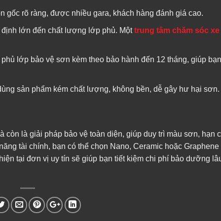
 năng tài chính, bạn có thể chọn Nano, Ceramic hoặc Graphene 
n tại đơn vị uy tín sẽ giúp bạn tiết kiệm chi phí bảo dưỡng lâ
ần Biết
Dán Tem Bảo Vệ Sơn Xe Ô Tô – Những Lợi Ích V