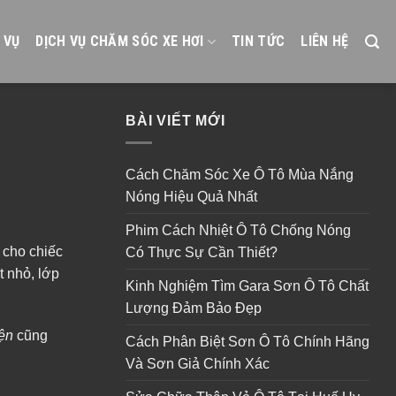
 VỤ
DỊCH VỤ CHĂM SÓC XE HƠI
TIN TỨC
LIÊN HỆ
BÀI VIẾT MỚI
Cách Chăm Sóc Xe Ô Tô Mùa Nắng
Nóng Hiệu Quả Nhất
Phim Cách Nhiệt Ô Tô Chống Nóng
cho chiếc
Có Thực Sự Cần Thiết?
t nhỏ, lớp
Kinh Nghiệm Tìm Gara Sơn Ô Tô Chất
Lượng Đảm Bảo Đẹp
iện
cũng
Cách Phân Biệt Sơn Ô Tô Chính Hãng
Và Sơn Giả Chính Xác