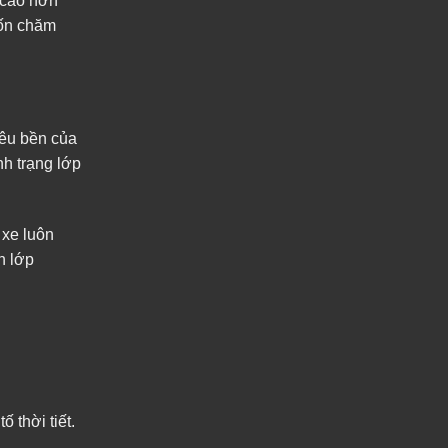
h cao hơn
uốn chăm
iêu bền của
nh trạng lớp
 xe luôn
n lớp
 thời tiết.