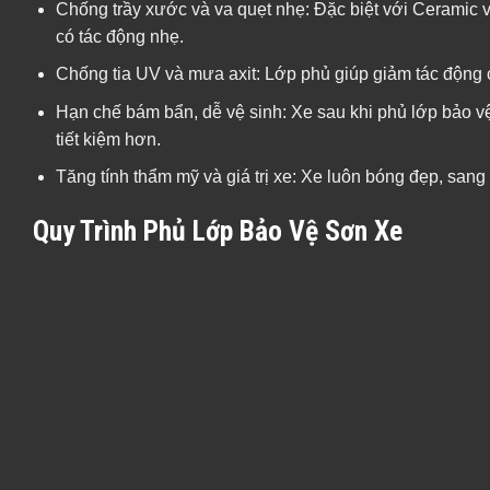
Chống trầy xước và va quẹt nhẹ: Đặc biệt với Ceramic 
có tác động nhẹ.
Chống tia UV và mưa axit: Lớp phủ giúp giảm tác động
Hạn chế bám bẩn, dễ vệ sinh: Xe sau khi phủ lớp bảo vệ
tiết kiệm hơn.
Tăng tính thẩm mỹ và giá trị xe: Xe luôn bóng đẹp, sang tr
Quy Trình Phủ Lớp Bảo Vệ Sơn Xe
Vệ sinh bề mặt xe: Loại bỏ toàn bộ bụi bẩn, dầu mỡ, 
Xử lý bề mặt sơn: Dùng máy đánh bóng chuyên dụng để 
Phủ lớp bảo vệ: Dùng dung dịch chuyên dụng (Nano, Ce
Cố định lớp phủ: Để xe trong điều kiện khô ráo, tránh bụi
Kiểm tra hoàn thiện: Đảm bảo bề mặt xe bóng đều, khô