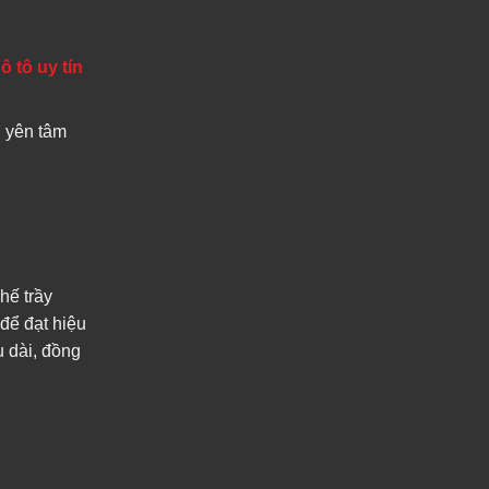
để đạt hiệu
u dài, đồng
à Lưu Ý