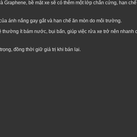
và Graphene, bề mặt xe sẽ có thêm một lớp chắn cứng, hạn chế 
 của ánh nắng gay gắt và hạn chế ăn mòn do môi trường.
 thường ít bám nước, bụi bẩn, giúp việc rửa xe trở nên nhanh
ọng, đồng thời giữ giá trị khi bán lại.
nhựa đường, phân chim… để bề mặt sạch sẽ.
làm phẳng, loại bỏ vết xước nhỏ, giúp lớp phủ bám chắc hơn.
ramic hoặc Graphene), phủ đều lên toàn bộ bề mặt sơn xe.
 và ánh nắng trực tiếp trong 12 – 24 giờ đầu tiên.
ng loang lổ, đạt độ sáng bóng như mong muốn.