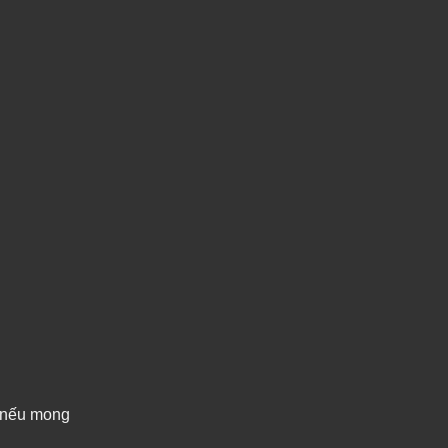
n nếu mong
 tô uy tín
n yên tâm
hế trầy