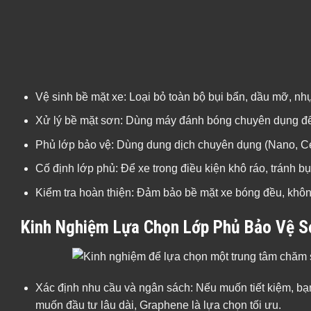
Kinh Nghiệm Lựa Chọn Lớp Phủ Bảo Vệ S
Xác định nhu cầu và ngân sách: Nếu muốn tiết kiệm, b
muốn đầu tư lâu dài, Graphene là lựa chọn tối ưu.
Ưu tiên thương hiệu uy tín: Lựa chọn sản phẩm có nguồ
Thực hiện tại đơn vị chuyên nghiệp: Tay nghề thợ quyết
sẽ đảm bảo bề mặt sơn bóng đẹp, không bị loang màu.
Xem xét chế độ bảo hành: Một số gara cung cấp dịch vụ
trong quá trình sử dụng.
Tránh ham rẻ: Những dịch vụ phủ giá quá thấp thường 
Kết Luận
Lớp phủ bảo vệ sơn xe không chỉ là một dịch vụ làm đẹp mà 