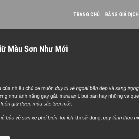
TRANG CHỦ
BẢNG GIÁ DỊCH
Giữ Màu Sơn Như Mới
u của nhiều chủ xe muốn
duy trì vẻ ngoài bền đẹp
và
sang trọng
ờng như ánh nắng gay gắt, mưa axit, bụi bẩn hay những va quẹ
 luôn giữ được màu sắc tươi mới
.
phủ bảo vệ sơn xe phổ biến
,
lợi ích
khi sử dụng,
quy trình thực h