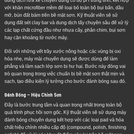
dung dịch rửa xe chuyên dụng có độ pH trung tính, kết hợp
với khăn microfiber mềm để loại bỏ toàn bộ bụi bẩn, dầu
mỡ, bùn đất bám trên bề mặt sơn. Kỹ thuật viên sẽ sử
dụng đất sét clay bar và dung dịch tẩy chuyên sâu để xử lý
các tạp chất cứng đầu như nhựa cây, phân chim, bụi sơn
hay cặn khoáng từ nước máy.
Đối với những vết trầy xước nông hoặc các vùng bị oxi
hóa nhẹ, máy mài chuyên dụng sẽ được dùng để làm
phẳng và làm sạch lớp sơn bị hư hại. Bước này đóng vai
trò quan trọng trong việc chuẩn bị bề mặt sơn thật mịn và
sạch, tạo điều kiện lý tưởng cho bước đánh bóng sau đó.
Đánh Bóng – Hiệu Chỉnh Sơn
Đây là bước trung tâm và quan trọng nhất trong toàn bộ
quá trình phục hồi sơn gốc. Kỹ thuật viên sẽ sử dụng máy
đánh bóng chuyên dụng kết hợp với các loại pad và hóa
chất hiệu chỉnh nhiều cấp độ (compound, polish, finishing