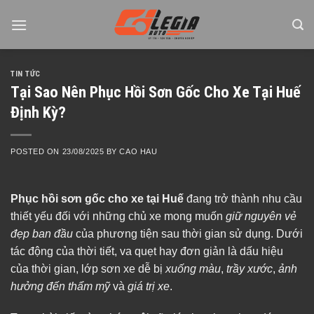
Skip
to
content
TIN TỨC
Tại Sao Nên Phục Hồi Sơn Gốc Cho Xe Tại Huế
Định Kỳ?
POSTED ON
23/08/2025
BY
CAO HAU
Phục hồi sơn gốc cho xe tại Huế
đang trở thành nhu cầu
thiết yếu đối với những chủ xe mong muốn
giữ nguyên vẻ
đẹp ban đầu
của phương tiện sau thời gian sử dụng. Dưới
tác động của thời tiết, va quẹt hay đơn giản là dấu hiệu
của thời gian, lớp sơn xe dễ bị
xuống màu
,
trầy xước
,
ảnh
hưởng đến thẩm mỹ
và
giá trị xe
.