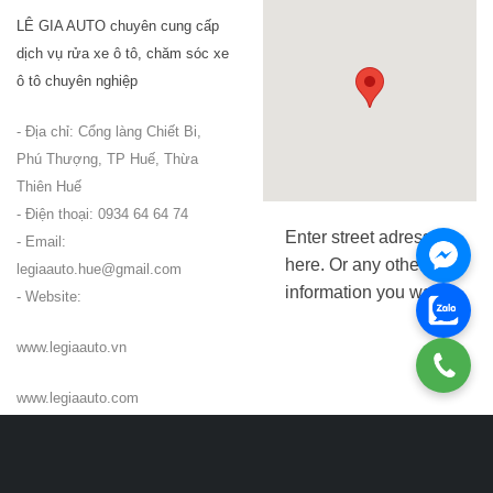
LÊ GIA AUTO chuyên cung cấp
dịch vụ rửa xe ô tô, chăm sóc xe
ô tô chuyên nghiệp
- Địa chỉ: Cổng làng Chiết Bi,
Phú Thượng, TP Huế, Thừa
Thiên Huế
- Điện thoại: 0934 64 64 74
Enter street adress
- Email:
here. Or any other
legiaauto.hue@gmail.com
information you want.
- Website:
www.legiaauto.vn
www.legiaauto.com