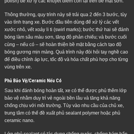
polish) để xử lý các khuyết điểm còn lại trên bề mặt sơn.
Thông thường, quy trình này sẽ trải qua 2 đến 3 bước, tùy
vào tình trạng xe. Bước đầu tiên dùng để xử lý các vết
xước nhỏ, vết xoáy li ti (swirl marks); bước thứ hai sẽ đánh
bóng làm sâu màu sơn, tăng độ phản chiếu; và bước cuối
cùng – nếu có – sẽ hoàn thiện bề mặt bằng cách tạo độ
bóng gương mịn màng. Quá trình này đòi hỏi tay nghề cao
để điều chỉnh áp lực, tốc độ và hóa chất phù hợp cho từng
vùng trên xe.
Phủ Bảo Vệ/Ceramic Nếu Có
Sau khi đánh bóng hoàn tất, xe có thể được phủ thêm lớp
bảo vệ nhằm duy trì vẻ ngoài bền lâu và tăng khả năng
chống chịu với môi trường. Tùy vào nhu cầu của chủ xe,
trung tâm có thể đề xuất phủ sealant polymer hoặc phủ
ceramic nano.
Lớp phủ sealant có tác dụng chống nước, chống bám bẩn