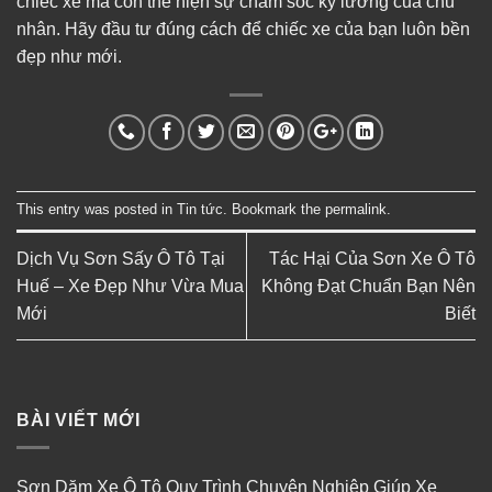
chiếc xe mà còn thể hiện sự chăm sóc kỹ lưỡng của chủ
nhân. Hãy đầu tư đúng cách để chiếc xe của bạn luôn bền
đẹp như mới.
This entry was posted in
Tin tức
. Bookmark the
permalink
.
Dịch Vụ Sơn Sấy Ô Tô Tại
Tác Hại Của Sơn Xe Ô Tô
Huế – Xe Đẹp Như Vừa Mua
Không Đạt Chuẩn Bạn Nên
Mới
Biết
BÀI VIẾT MỚI
Sơn Dặm Xe Ô Tô Quy Trình Chuyên Nghiệp Giúp Xe