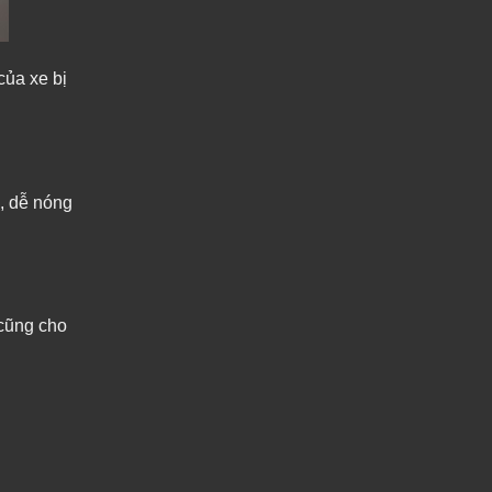
của xe bị
h, dễ nóng
 cũng cho