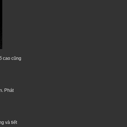
số cao cũng
n. Phát
g và tiết