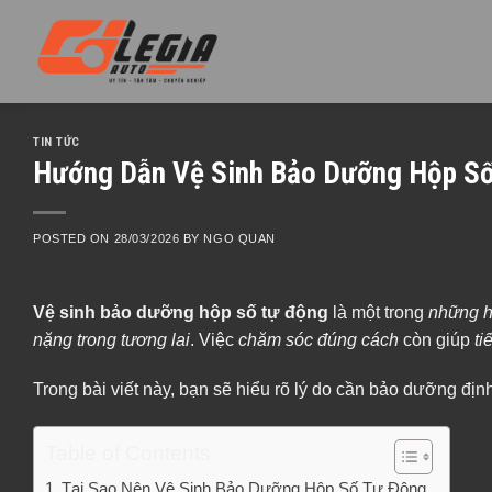
Skip
to
content
TIN TỨC
Hướng Dẫn Vệ Sinh Bảo Dưỡng Hộp Số
POSTED ON
28/03/2026
BY
NGO QUAN
Vệ sinh bảo dưỡng hộp số tự động
là một trong
những h
nặng trong tương lai
. Việc
chăm sóc đúng cách
còn giúp
ti
Trong bài viết này, bạn sẽ hiểu rõ lý do cần bảo dưỡng định
Table of Contents
Tại Sao Nên Vệ Sinh Bảo Dưỡng Hộp Số Tự Động