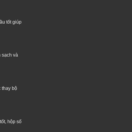
ầu tốt giúp
n sạch và
c thay bộ
tốt, hộp số