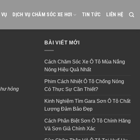
 VỤ
DỊCH VỤ CHĂM SÓC XE HƠI
TIN TỨC
LIÊN HỆ
BÀI VIẾT MỚI
Cách Chăm Sóc Xe Ô Tô Mùa Nắng
Nóng Hiệu Quả Nhất
Phim Cách Nhiệt Ô Tô Chống Nóng
 hư hỏng
Có Thực Sự Cần Thiết?
Kinh Nghiệm Tìm Gara Sơn Ô Tô Chất
Lượng Đảm Bảo Đẹp
Cách Phân Biệt Sơn Ô Tô Chính Hãng
Và Sơn Giả Chính Xác