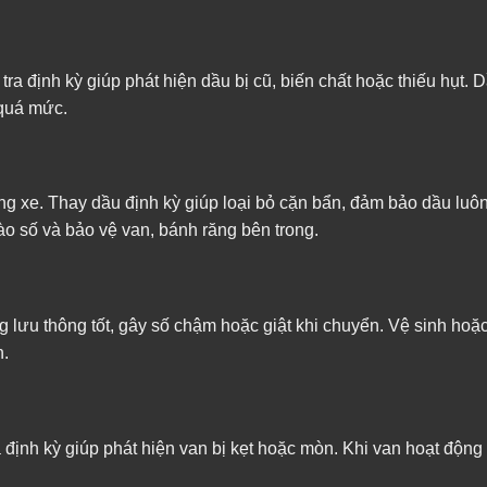
tra định kỳ giúp phát hiện dầu bị cũ, biến chất hoặc thiếu hụt. D
 quá mức.
ng xe. Thay dầu định kỳ giúp loại bỏ cặn bẩn, đảm bảo dầu luô
vào số và bảo vệ van, bánh răng bên trong.
ng lưu thông tốt, gây số chậm hoặc giật khi chuyển. Vệ sinh hoặ
h.
 định kỳ giúp phát hiện van bị kẹt hoặc mòn. Khi van hoạt động 